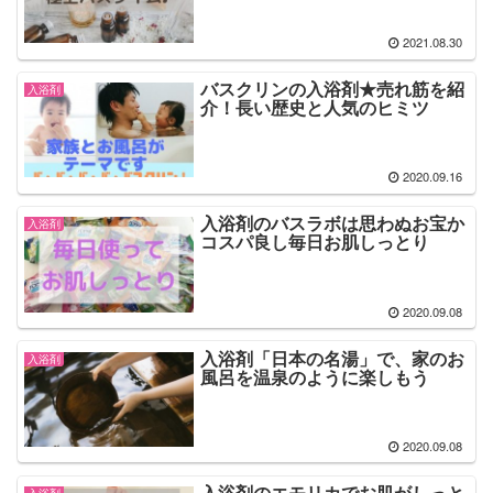
2021.08.30
バスクリンの入浴剤★売れ筋を紹
入浴剤
介！長い歴史と人気のヒミツ
2020.09.16
入浴剤のバスラボは思わぬお宝か
入浴剤
コスパ良し毎日お肌しっとり
2020.09.08
入浴剤「日本の名湯」で、家のお
入浴剤
風呂を温泉のように楽しもう
2020.09.08
入浴剤のエモリカでお肌がしっと
入浴剤