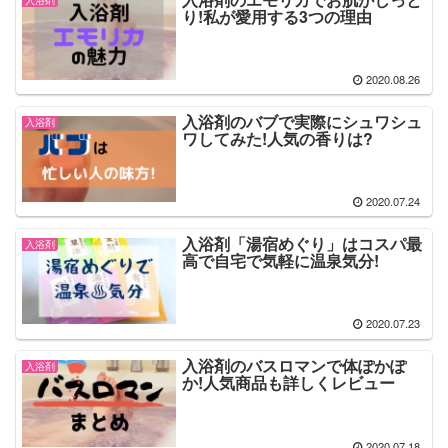
り!私が愛用する3つの理由
2020.08.26
入浴剤のバブで実際にシュワシュ
入浴剤
ワしてみた!人気の香りは?
2020.07.24
入浴剤「湯宿めぐり」はコスパ最
入浴剤
高で自宅で気軽に温泉気分!
2020.07.23
入浴剤のバスロマンで体ぽかぽ
入浴剤
か!人気商品も詳しくレビュー
2020.07.18